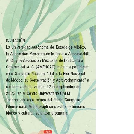
INVITACIÓN:
La Universidad Autónoma del Estado de México,
la Asociación Mexicana de la Dalia o Acocoxóchitl
A. C., y la Asociación Mexicana de Horticultura
Ornamental, A. C. (AMEHOAC) invitan a participar
en el Simposio Nacional “Dalia, la Flor Nacional
de México: su Conservación y Aprovechamiento” a
celebrarse el día viernes 22 de septiembre de
2023, en el Centro Universitario UAEM
Tenancingo, en el marco del Primer Congreso
Internacional Multidisciplinario sobre patrimonio
biótico y cultural, se anexa
programa
.